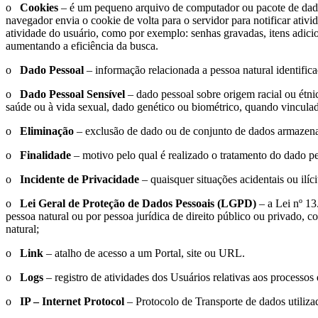
o
Cookies
– é um pequeno arquivo de computador ou pacote de dados e
navegador envia o cookie de volta para o servidor para notificar ati
atividade do usuário, como por exemplo: senhas gravadas, itens adic
aumentando a eficiência da busca.
o
Dado Pessoal
– informação relacionada a pessoa natural identifica
o
Dado Pessoal Sensível
– dado pessoal sobre origem racial ou étnica
saúde ou à vida sexual, dado genético ou biométrico, quando vincula
o
Eliminação
– exclusão de dado ou de conjunto de dados armaze
o
Finalidade
– motivo pelo qual é realizado o tratamento do dado pes
o
Incidente de Privacidade
– quaisquer situações acidentais ou ilíc
o
Lei Geral de Proteção de Dados Pessoais (LGPD)
– a Lei nº 13
pessoa natural ou por pessoa jurídica de direito público ou privado, 
natural;
o
Link
– atalho de acesso a um Portal, site ou URL.
o
Logs
– registro de atividades dos Usuários relativas aos processos
o
IP – Internet
Protocol
– Protocolo de Transporte de dados utiliza