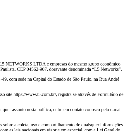
idas pela L5 NETWORKS LTDA e empresas do mesmo grupo econômico.
n Paulista, CEP 04562-907, doravante denominada “L5 Networks”.
 com sede na Capital do Estado de São Paulo, na Rua André
o site https://www.l5.com.br/, registra se através de Formulário de
alquer assunto nesta política, entre em contato conosco pelo e-mail
s sobre a coleta, uso e compartilhamento de quaisquer informações
o com as leis nacionais em vigor e em especial, com a Lei Geral de