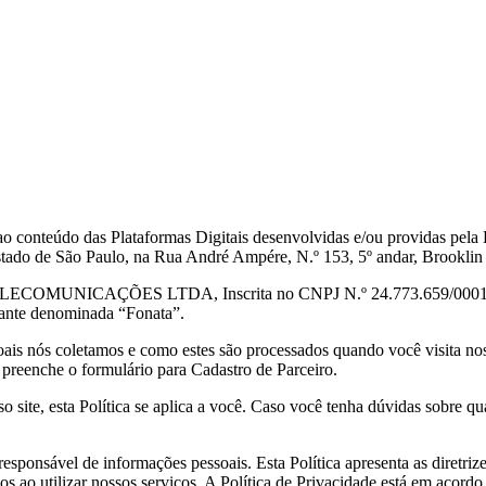
acesso ao conteúdo das Plataformas Digitais desenvolvidas e/ou prov
stado de São Paulo, na Rua André Ampére, N.º 153, 5º andar, Brookli
LECOMUNICAÇÕES LTDA, Inscrita no CNPJ N.º 24.773.659/0001-49,
vante denominada “
Fonata
”.
ais nós coletamos e como estes são processados quando você visita noss
 preenche o formulário para Cadastro de Parceiro.
 site, esta Política se aplica a você. Caso você tenha dúvidas sobre qu
ponsável de informações pessoais. Esta Política apresenta as diretrize
os ao utilizar nossos serviços. A Política de Privacidade está em acord