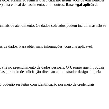
viços. Assim, ao realizar o seu cadastro nestas você deverá fornecer
x
) data e local de nascimento; entre outros.
Base legal aplicável:
anais de atendimento. Os dados coletados podem incluir, mas não se
s de dados. Para obter mais informações, consulte aplicável:
boa-fé no preenchimento de dados pessoais. O Usuário que introduzir
-las por meio de solicitação direta ao administrador designado pela
ó poderão ser feitas com identificação por meio de credenciais