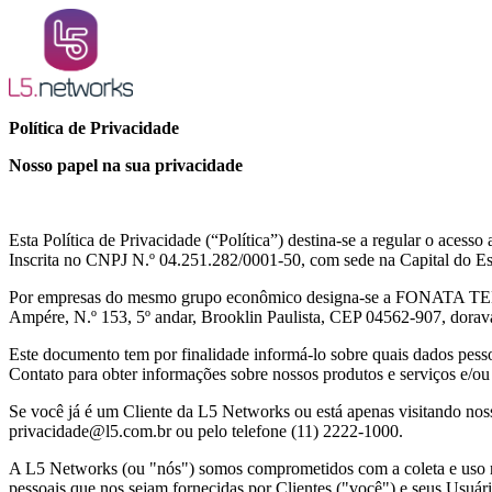
Política de Privacidade
Nosso papel na sua privacidade
Esta Política de Privacidade (“Política”) destina-se a regular o 
Inscrita no CNPJ N.º 04.251.282/0001-50, com sede na Capital do E
Por empresas do mesmo grupo econômico designa-se a FONATA TE
Ampére, N.º 153, 5º andar, Brooklin Paulista, CEP 04562-907, dora
Este documento tem por finalidade informá-lo sobre quais dados pesso
Contato para obter informações sobre nossos produtos e serviços e/ou
Se você já é um Cliente da L5 Networks ou está apenas visitando nosso
privacidade@l5.com.br ou pelo telefone (11) 2222-1000.
A L5 Networks (ou "nós") somos comprometidos com a coleta e uso res
pessoais que nos sejam fornecidas por Clientes ("você") e seus Usuári