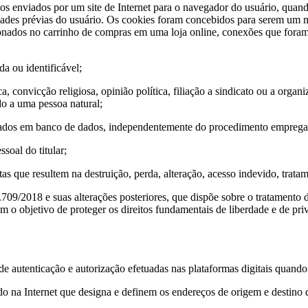
nviados por um site de Internet para o navegador do usuário, quando e
vidades prévias do usuário. Os cookies foram concebidos para serem um
ionados no carrinho de compras em uma loja online, conexões que foram
da ou identificável;
, convicção religiosa, opinião política, filiação a sindicato ou a organiz
do a uma pessoa natural;
nados em banco de dados, independentemente do procedimento emprega
soal do titular;
itas que resultem na destruição, perda, alteração, acesso indevido, trat
.709/2018 e suas alterações posteriores, que dispõe sobre o tratamento 
com o objetivo de proteger os direitos fundamentais de liberdade e de p
 de autenticação e autorização efetuadas nas plataformas digitais quando
do na Internet que designa e definem os endereços de origem e destino 