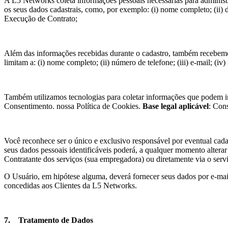
A L5 Networks coleta informações pessoais necessárias para administra
os seus dados cadastrais, como, por exemplo: (i) nome completo; (
ii
) 
Execução de Contrato;
Além das informações recebidas durante o cadastro, também recebemo
limitam a: (i) nome completo; (
ii
) número de telefone; (
iii
) e-mail; (
iv
)
Também utilizamos tecnologias para coletar informações que podem inc
Consentimento. nossa Política de Cookies.
Base legal aplicável
: Con
Você reconhece ser o único e exclusivo responsável por eventual cad
seus dados pessoais identificáveis poderá, a qualquer momento alterar 
Contratante dos serviços (sua empregadora) ou diretamente via o servi
O Usuário, em hipótese alguma, deverá fornecer seus dados por e-mail.
concedidas aos Clientes da L5 Networks.
7.
Tratamento de Dados