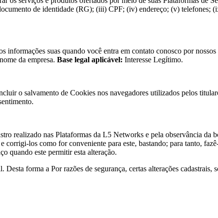
r os serviços e produtos ofertados por meio de suas Plataformas de Ser
documento de identidade (RG); (
iii
) CPF; (
iv
) endereço; (v) telefones; (
i
s informações suas quando você entra em contato conosco por nossos c
 nome da empresa.
Base legal aplicável:
Interesse Legítimo.
luir o salvamento de Cookies nos navegadores utilizados pelos titulare
sentimento.
astro realizado nas Plataformas da L5 Networks e pela observância da 
e corrigi-los como for conveniente para este, bastando; para tanto, fazê
ço quando este permitir esta alteração.
 Desta forma a Por razões de segurança, certas alterações cadastrais, s